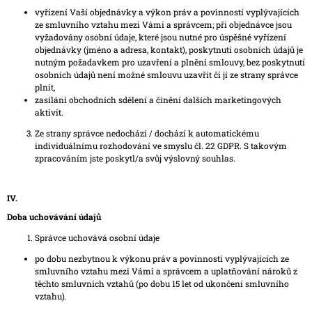
vyřízení Vaší objednávky a výkon práv a povinností vyplývajících
ze smluvního vztahu mezi Vámi a správcem; při objednávce jsou
vyžadovány osobní údaje, které jsou nutné pro úspěšné vyřízení
objednávky (jméno a adresa, kontakt), poskytnutí osobních údajů je
nutným požadavkem pro uzavření a plnění smlouvy, bez poskytnutí
osobních údajů není možné smlouvu uzavřít či jí ze strany správce
plnit,
zasílání obchodních sdělení a činění dalších marketingových
aktivit.
Ze strany správce nedochází / dochází k automatickému
individuálnímu rozhodování ve smyslu čl. 22 GDPR. S takovým
zpracováním jste poskytl/a svůj výslovný souhlas.
IV.
Doba uchovávání údajů
Správce uchovává osobní údaje
po dobu nezbytnou k výkonu práv a povinností vyplývajících ze
smluvního vztahu mezi Vámi a správcem a uplatňování nároků z
těchto smluvních vztahů (po dobu 15 let od ukončení smluvního
vztahu).