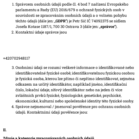
Správcem osobních údajů podle čl. 4 bod 7 nařízení Evropského
A
parlamentu a Rady (EU) 2016/679 o ochraně fyzických osob v
J
souvislosti se zpracováním osobních údajů a o volném pohybu
těchto údajů (dále jen: „
GDPR
”) je Petr Sič IČ 74092375 se sídlem
Í
Josefa Kotase 1187/1, 700 30 Ostrava 3 (dále jen: „
správce
“).
T
Kontaktní údaje správce jsou
?
+420702948117
Osobními údaji se rozumí veškeré informace o identifikované nebo
HLEDAT
identifikovatelné fyzické osobě; identifikovatelnou fyzickou osobou
je fyzická osoba, kterou lze přímo či nepřímo identifikovat, zejména
odkazem na určitý identifikátor, například jméno, identifikační
číslo, lokační údaje, síťový identifikátor nebo na jeden či více
zvláštních prvků fyzické, fyziologické, genetické, psychické,
D
ekonomické, kulturní nebo společenské identity této fyzické osoby.
O
Správce nejmenoval / jmenoval pověřence pro ochranu osobních
P
údajů. Kontaktními údaji pověřence jsou:
O
R
U
II.
Č
U
Zdroje a kategorie zpracovávaných osobních údajů