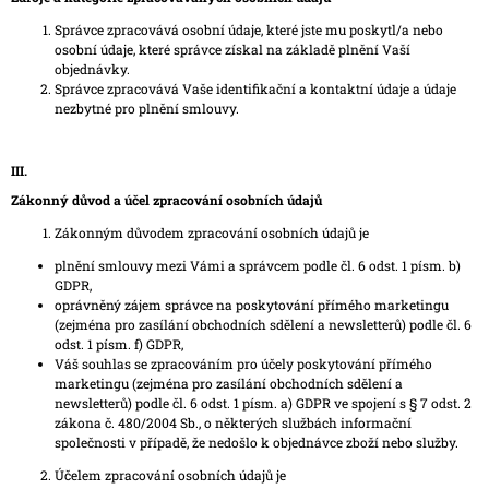
J
Správce zpracovává osobní údaje, které jste mu poskytl/a nebo
E
osobní údaje, které správce získal na základě plnění Vaší
M
objednávky.
E
Správce zpracovává Vaše identifikační a kontaktní údaje a údaje
TEA
nezbytné pro plnění smlouvy.
CRAFT
WEEK
12-
III.
18.7.2026
Zákonný důvod a účel zpracování osobních údajů
30
000
Zákonným důvodem zpracování osobních údajů je
Kč
plnění smlouvy mezi Vámi a správcem podle čl. 6 odst. 1 písm. b)
GDPR,
oprávněný zájem správce na poskytování přímého marketingu
(zejména pro zasílání obchodních sdělení a newsletterů) podle čl. 6
odst. 1 písm. f) GDPR,
Váš souhlas se zpracováním pro účely poskytování přímého
marketingu (zejména pro zasílání obchodních sdělení a
newsletterů) podle čl. 6 odst. 1 písm. a) GDPR ve spojení s § 7 odst. 2
zákona č. 480/2004 Sb., o některých službách informační
společnosti v případě, že nedošlo k objednávce zboží nebo služby.
Účelem zpracování osobních údajů je