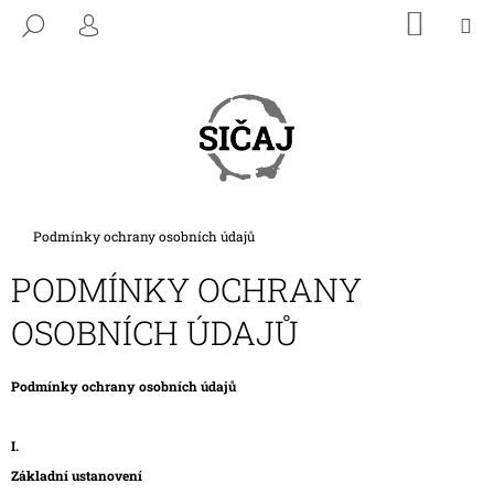
K
Přejít
NÁKU
M
HLEDAT
na
KOŠÍK
O
PŘIHLÁŠENÍ
ZPĚT
ZPĚT
obsah
Š
Í
C
K
O
P
O
T
Domů
Podmínky ochrany osobních údajů
Ř
PODMÍNKY OCHRANY
E
B
OSOBNÍCH ÚDAJŮ
U
J
Podmínky ochrany osobních údajů
E
T
I.
E
Základní ustanovení
N